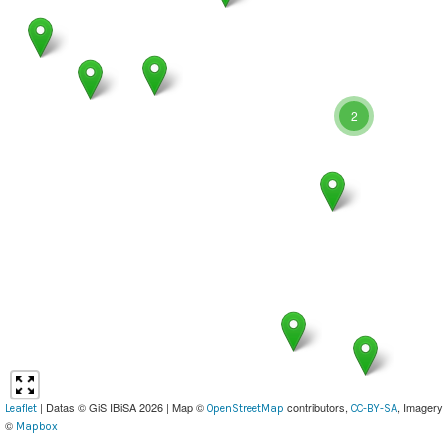
2
| Datas © GiS IBiSA 2026 | Map ©
contributors,
, Imagery
Leaflet
OpenStreetMap
CC-BY-SA
©
Mapbox