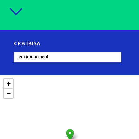
CRB IBISA
+
−