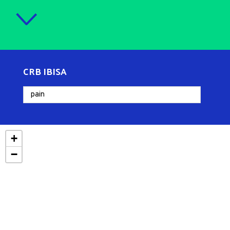
CRB IBISA
+
−