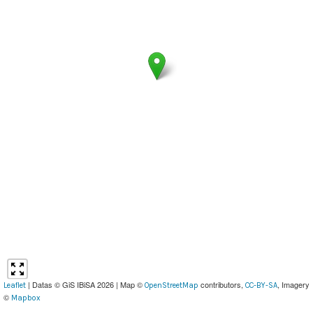
| Datas © GiS IBiSA 2026 | Map ©
contributors,
, Imagery
Leaflet
OpenStreetMap
CC-BY-SA
©
Mapbox