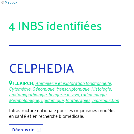
©
Mapbox
4 INBS identifiées
CELPHEDIA
ILLKIRCH
,
Animalerie et exploration fonctionnelle
,
Cytométrie
,
Génomique, transcriptomique
,
Histologie,
anatomopathologie
,
Imagerie in vivo, radiobiologie
,
Métabolomique, lipidomique
,
Biothérapies, bioproduction
Infrastructure nationale pour les organismes modèles
en santé et en recherche biomédicale.
Découvrir