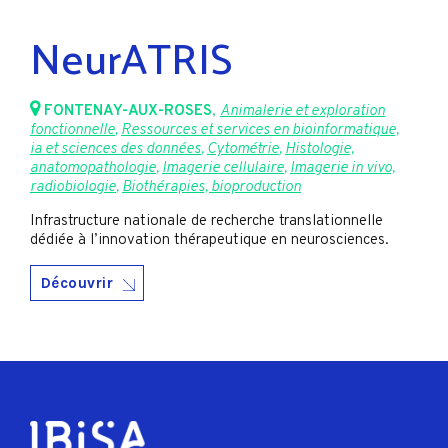
NeurATRIS
FONTENAY-AUX-ROSES
,
Animalerie et exploration
fonctionnelle
,
Ressources et services en bioinformatique,
ia et sciences des données
,
Cytométrie
,
Histologie,
anatomopathologie
,
Imagerie cellulaire
,
Imagerie in vivo,
radiobiologie
,
Biothérapies, bioproduction
Infrastructure nationale de recherche translationnelle
dédiée à l’innovation thérapeutique en neurosciences.
Découvrir