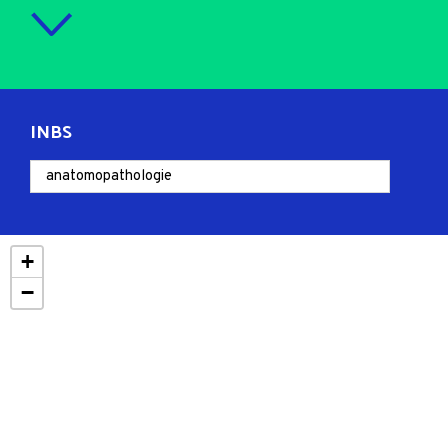
INBS
+
−