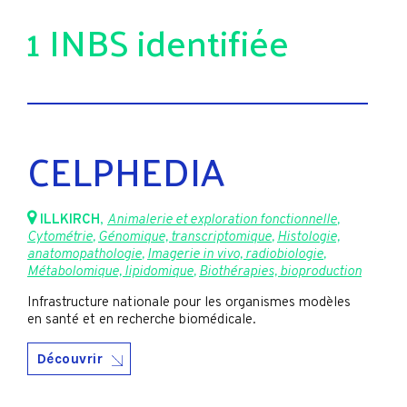
1 INBS identifiée
CELPHEDIA
ILLKIRCH
,
Animalerie et exploration fonctionnelle
,
Cytométrie
,
Génomique, transcriptomique
,
Histologie,
anatomopathologie
,
Imagerie in vivo, radiobiologie
,
Métabolomique, lipidomique
,
Biothérapies, bioproduction
Infrastructure nationale pour les organismes modèles
en santé et en recherche biomédicale.
Découvrir