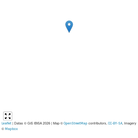
| Datas © GiS IBiSA 2026 | Map ©
contributors,
, Imagery
Leaflet
OpenStreetMap
CC-BY-SA
©
Mapbox