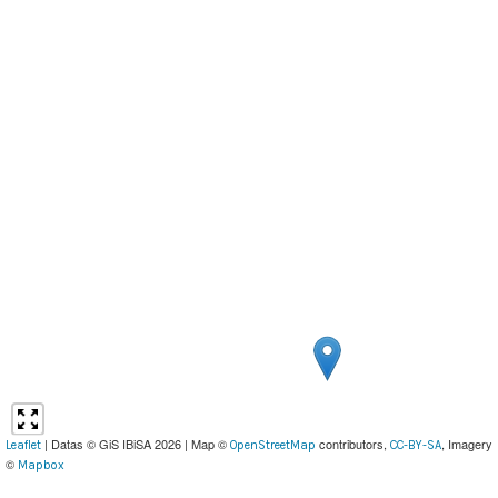
| Datas © GiS IBiSA 2026 | Map ©
contributors,
, Imagery
Leaflet
OpenStreetMap
CC-BY-SA
©
Mapbox