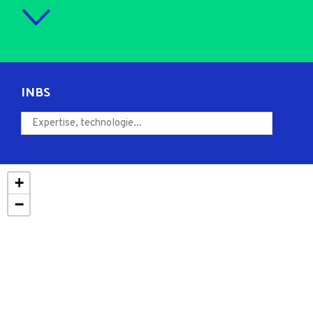
INBS
+
−