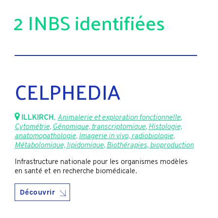
2 INBS identifiées
CELPHEDIA
ILLKIRCH
,
Animalerie et exploration fonctionnelle
,
Cytométrie
,
Génomique, transcriptomique
,
Histologie,
anatomopathologie
,
Imagerie in vivo, radiobiologie
,
Métabolomique, lipidomique
,
Biothérapies, bioproduction
Infrastructure nationale pour les organismes modèles
en santé et en recherche biomédicale.
Découvrir