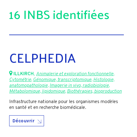
16 INBS identifiées
CELPHEDIA
ILLKIRCH
,
Animalerie et exploration fonctionnelle
,
Cytométrie
,
Génomique, transcriptomique
,
Histologie,
anatomopathologie
,
Imagerie in vivo, radiobiologie
,
Métabolomique, lipidomique
,
Biothérapies, bioproduction
Infrastructure nationale pour les organismes modèles
en santé et en recherche biomédicale.
Découvrir