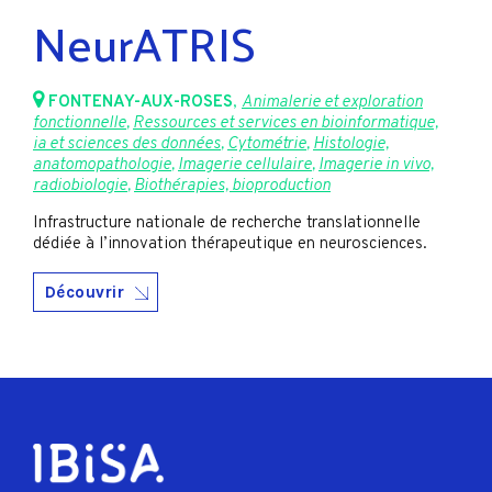
NeurATRIS
FONTENAY-AUX-ROSES
,
Animalerie et exploration
fonctionnelle
,
Ressources et services en bioinformatique,
ia et sciences des données
,
Cytométrie
,
Histologie,
anatomopathologie
,
Imagerie cellulaire
,
Imagerie in vivo,
radiobiologie
,
Biothérapies, bioproduction
Infrastructure nationale de recherche translationnelle
dédiée à l’innovation thérapeutique en neurosciences.
Découvrir