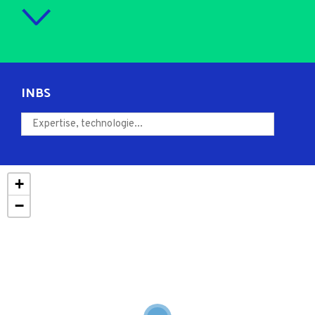
INBS
+
−