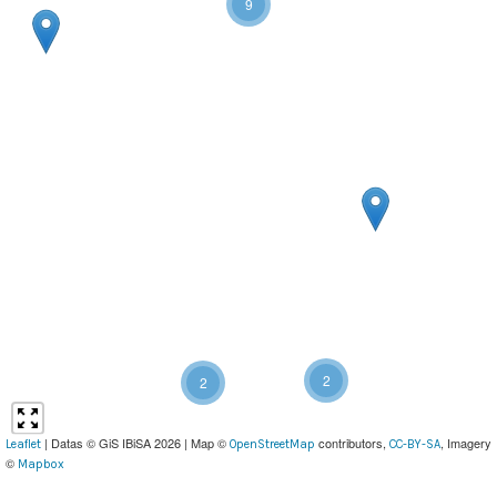
9
2
2
| Datas © GiS IBiSA 2026 | Map ©
contributors,
, Imagery
Leaflet
OpenStreetMap
CC-BY-SA
©
Mapbox