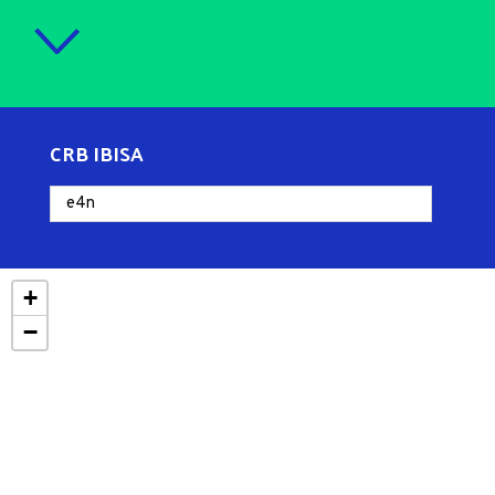
CRB IBISA
+
−