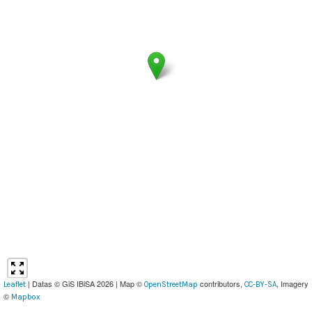
| Datas © GiS IBiSA 2026 | Map ©
contributors,
, Imagery
Leaflet
OpenStreetMap
CC-BY-SA
©
Mapbox