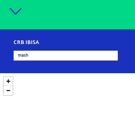
CRB IBISA
+
−