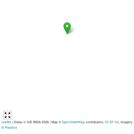
| Datas © GiS IBiSA 2026 | Map ©
contributors,
, Imagery
Leaflet
OpenStreetMap
CC-BY-SA
©
Mapbox