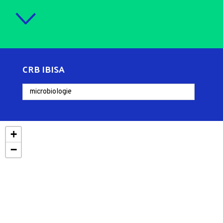
CRB IBISA
+
−