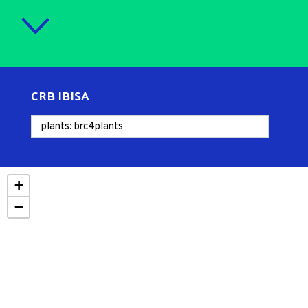
CRB IBISA
+
−