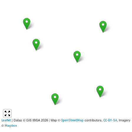
| Datas © GiS IBiSA 2026 | Map ©
contributors,
, Imagery
Leaflet
OpenStreetMap
CC-BY-SA
©
Mapbox