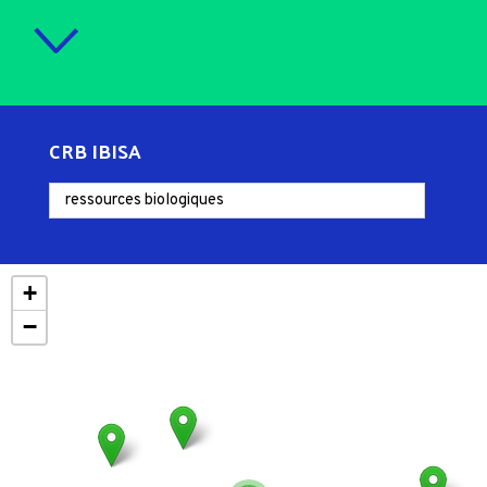
CRB IBISA
+
−