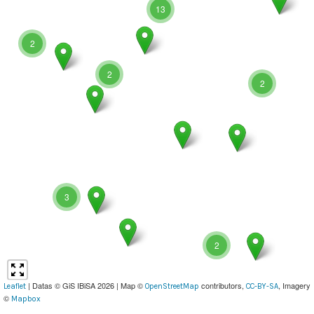
13
2
2
2
3
2
| Datas © GiS IBiSA 2026 | Map ©
contributors,
, Imagery
Leaflet
OpenStreetMap
CC-BY-SA
©
Mapbox