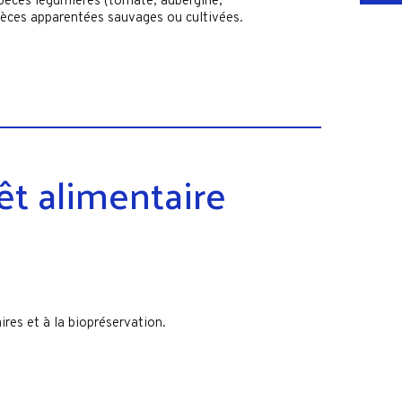
spèces légumières (tomate, aubergine,
pèces apparentées sauvages ou cultivées.
rêt alimentaire
res et à la biopréservation.