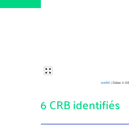
| Datas © Gi
Leaflet
6 CRB identifiés