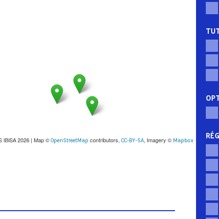
TUT
OP
RÉG
S IBiSA 2026 | Map ©
contributors,
, Imagery ©
OpenStreetMap
CC-BY-SA
Mapbox