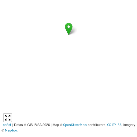
| Datas © GiS IBiSA 2026 | Map ©
contributors,
, Imagery
Leaflet
OpenStreetMap
CC-BY-SA
©
Mapbox