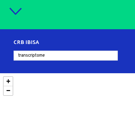
CRB IBISA
+
−