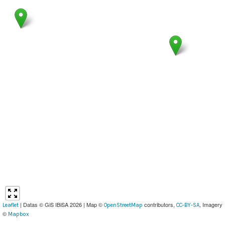
| Datas © GiS IBiSA 2026 | Map ©
contributors,
, Imagery
Leaflet
OpenStreetMap
CC-BY-SA
©
Mapbox