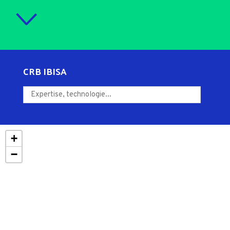
CRB IBISA
+
−