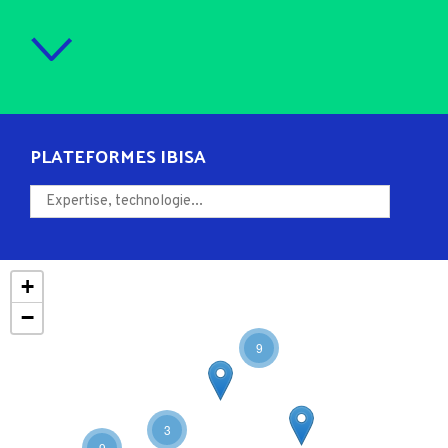
PLATEFORMES IBISA
+
−
9
3
9