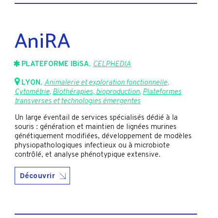
AniRA
PLATEFORME IBiSA
,
CELPHEDIA
LYON
,
Animalerie et exploration fonctionnelle
,
Cytométrie
,
Biothérapies, bioproduction
,
Plateformes
transverses et technologies émergentes
Un large éventail de services spécialisés dédié à la
souris : génération et maintien de lignées murines
génétiquement modifiées, développement de modèles
physiopathologiques infectieux ou à microbiote
contrôlé, et analyse phénotypique extensive.
Découvrir