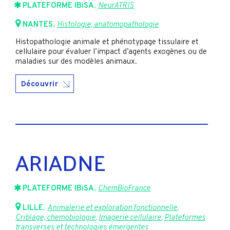
PLATEFORME IBiSA
,
NeurATRIS
NANTES
,
Histologie, anatomopathologie
Histopathologie animale et phénotypage tissulaire et
cellulaire pour évaluer l’impact d’agents exogènes ou de
maladies sur des modèles animaux.
Découvrir
ARIADNE
PLATEFORME IBiSA
,
ChemBioFrance
LILLE
,
Animalerie et exploration fonctionnelle
,
Criblage, chemobiologie
,
Imagerie cellulaire
,
Plateformes
transverses et technologies émergentes