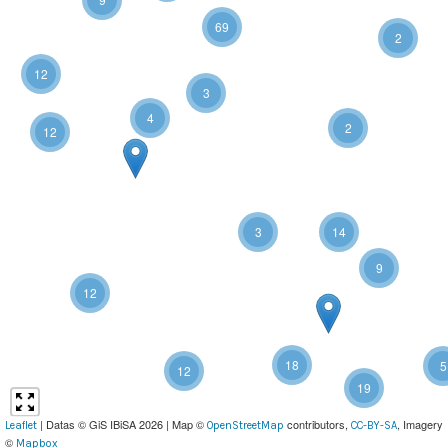
69
2
12
3
4
2
12
3
14
9
12
18
5
12
19
| Datas © GiS IBiSA 2026 | Map ©
contributors,
, Imagery
Leaflet
OpenStreetMap
CC-BY-SA
©
Mapbox