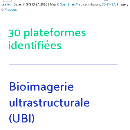
| Datas © GiS IBiSA 2026 | Map ©
contributors,
, Imagery
Leaflet
OpenStreetMap
CC-BY-SA
©
Mapbox
30 plateformes
identifiées
Bioimagerie
ultrastructurale
(UBI)