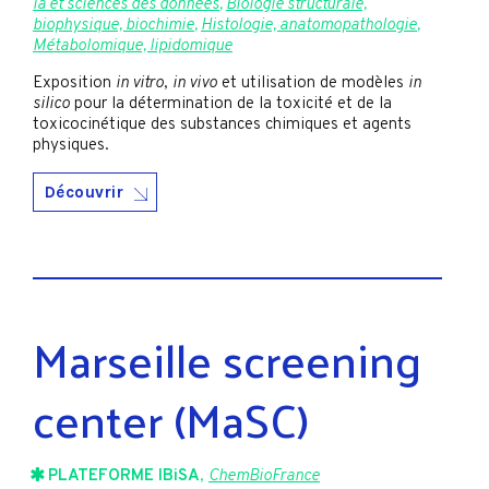
ia et sciences des données
,
Biologie structurale,
biophysique, biochimie
,
Histologie, anatomopathologie
,
Métabolomique, lipidomique
Exposition
in vitro
,
in vivo
et utilisation de modèles
in
silico
pour la détermination de la toxicité et de la
toxicocinétique des substances chimiques et agents
physiques.
Découvrir
Marseille screening
center (MaSC)
PLATEFORME IBiSA
,
ChemBioFrance