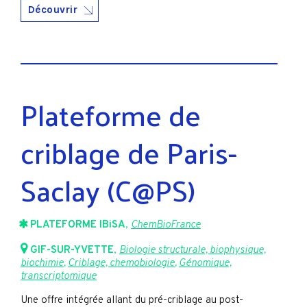
Découvrir
Plateforme de
criblage de Paris-
Saclay (C@PS)
PLATEFORME IBiSA
,
ChemBioFrance
GIF-SUR-YVETTE
,
Biologie structurale, biophysique,
biochimie
,
Criblage, chemobiologie
,
Génomique,
transcriptomique
Une offre intégrée allant du pré-criblage au post-