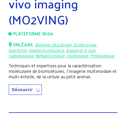
vivo imaging
(MO2VING)
PLATEFORME IBiSA
ORLÉANS
,
Biologie structurale, biophysique,
biochimie
,
Imagerie cellulaire
,
Imagerie in vivo,
radiobiologie
,
Métabolomique, lipidomique
,
Protéomique
Techniques et expertises pour la caractérisation
moléculaire de biomolécules, l’imagerie multimodale et
multi-échelle, de la cellule au petit animal.
Découvrir