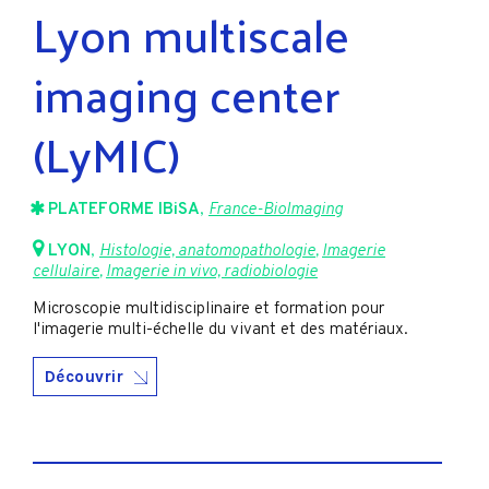
Lyon multiscale
imaging center
(LyMIC)
PLATEFORME IBiSA
,
France-BioImaging
LYON
,
Histologie, anatomopathologie
,
Imagerie
cellulaire
,
Imagerie in vivo, radiobiologie
Microscopie multidisciplinaire et formation pour
l'imagerie multi-échelle du vivant et des matériaux.
Découvrir