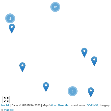
12
2
3
| Datas © GiS IBiSA 2026 | Map ©
contributors,
, Imagery
Leaflet
OpenStreetMap
CC-BY-SA
©
Mapbox