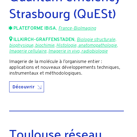
Strasbourg (QuESt)
PLATEFORME IBiSA
,
France-BioImaging
ILLKIRCH-GRAFFENSTADEN
,
Biologie structurale,
biophysique, biochimie
,
Histologie, anatomopathologie
,
Imagerie cellulaire
,
Imagerie in vivo, radiobiologie
Imagerie de la molécule à l’organisme entier :
applications et nouveaux développements techniques,
instrumentaux et méthodologiques.
Découvrir
Toulouse réseau