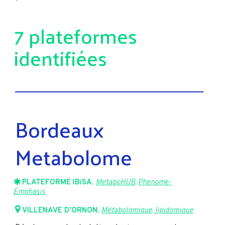
7 plateformes
identifiées
Bordeaux
Metabolome
PLATEFORME IBiSA
,
MetaboHUB
,
Phenome-
Emphasis
VILLENAVE D'ORNON
,
Métabolomique, lipidomique