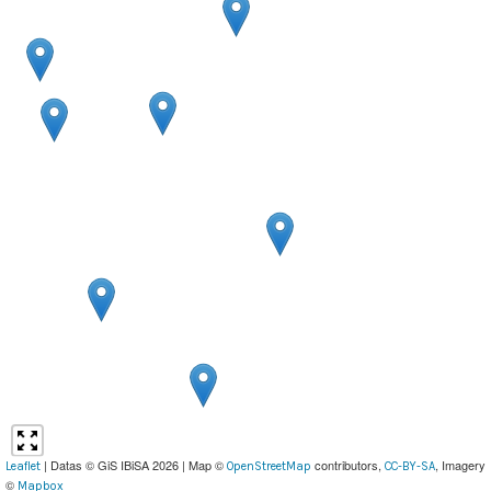
| Datas © GiS IBiSA 2026 | Map ©
contributors,
, Imagery
Leaflet
OpenStreetMap
CC-BY-SA
©
Mapbox