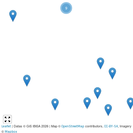
9
| Datas © GiS IBiSA 2026 | Map ©
contributors,
, Imagery
Leaflet
OpenStreetMap
CC-BY-SA
©
Mapbox