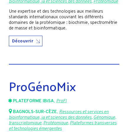
bioinformatique, ia et sciences des données
,
Protéomique
Une expertise et des technologies aux meilleurs
standards internationaux couvrant les différents
domaines de la protéomique : biochimie, spectrométrie
de masse et bioinformatique.
Découvrir
ProGénoMix
PLATEFORME IBiSA
,
ProFI
BAGNOLS-SUR-CÈZE
,
Ressources et services en
bioinformatique, ia et sciences des données
,
Génomique,
transcriptomique
,
Protéomique
,
Plateformes transverses
et technologies émergentes