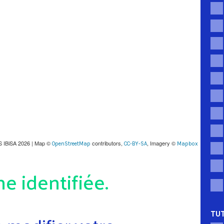
S IBiSA 2026 | Map ©
contributors,
, Imagery ©
OpenStreetMap
CC-BY-SA
Mapbox
 identifiée.
TUT