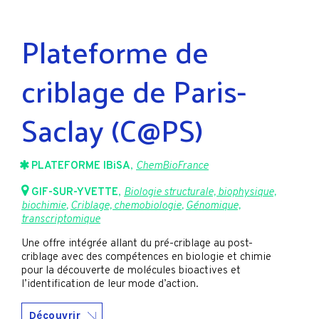
Plateforme de
criblage de Paris-
Saclay (C@PS)
PLATEFORME IBiSA
,
ChemBioFrance
GIF-SUR-YVETTE
,
Biologie structurale, biophysique,
biochimie
,
Criblage, chemobiologie
,
Génomique,
transcriptomique
Une offre intégrée allant du pré-criblage au post-
criblage avec des compétences en biologie et chimie
pour la découverte de molécules bioactives et
l’identification de leur mode d’action.
Découvrir