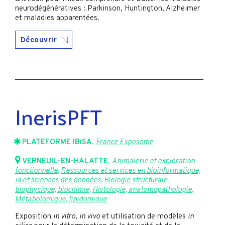
neurodégénératives : Parkinson, Huntington, Alzheimer
et maladies apparentées.
Découvrir
InerisPFT
PLATEFORME IBiSA
,
France Exposome
VERNEUIL-EN-HALATTE
,
Animalerie et exploration
fonctionnelle
,
Ressources et services en bioinformatique,
ia et sciences des données
,
Biologie structurale,
biophysique, biochimie
,
Histologie, anatomopathologie
,
Métabolomique, lipidomique
Exposition
in vitro
,
in vivo
et utilisation de modèles
in