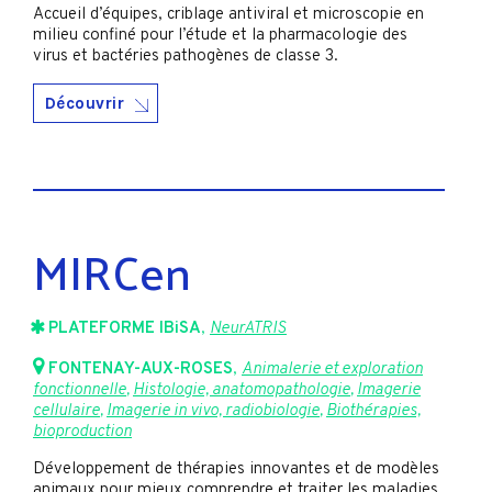
Accueil d’équipes, criblage antiviral et microscopie en
milieu confiné pour l’étude et la pharmacologie des
virus et bactéries pathogènes de classe 3.
Découvrir
MIRCen
PLATEFORME IBiSA
,
NeurATRIS
FONTENAY-AUX-ROSES
,
Animalerie et exploration
fonctionnelle
,
Histologie, anatomopathologie
,
Imagerie
cellulaire
,
Imagerie in vivo, radiobiologie
,
Biothérapies,
bioproduction
Développement de thérapies innovantes et de modèles
animaux pour mieux comprendre et traiter les maladies