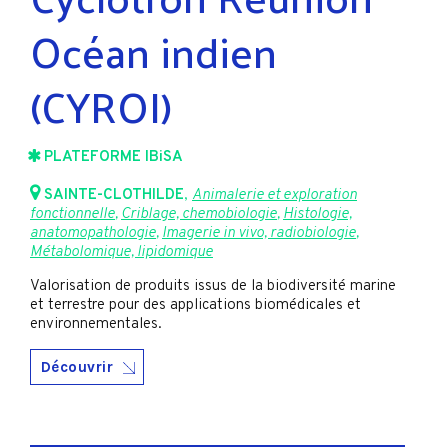
Océan indien
(CYROI)
PLATEFORME IBiSA
SAINTE-CLOTHILDE
,
Animalerie et exploration
fonctionnelle
,
Criblage, chemobiologie
,
Histologie,
anatomopathologie
,
Imagerie in vivo, radiobiologie
,
Métabolomique, lipidomique
Valorisation de produits issus de la biodiversité marine
et terrestre pour des applications biomédicales et
environnementales.
Découvrir