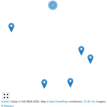
4
| Datas © GiS IBiSA 2026 | Map ©
contributors,
, Imagery
Leaflet
OpenStreetMap
CC-BY-SA
©
Mapbox