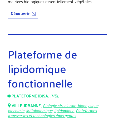
matrices biologiques essentiellement végétales.
Découvrir
Plateforme de
lipidomique
fonctionnelle
PLATEFORME IBiSA
,
IMBL
VILLEURBANNE
,
Biologie structurale, biophysique,
biochimie
,
Métabolomique, lipidomique
,
Plateformes
transverses et technologies émergentes