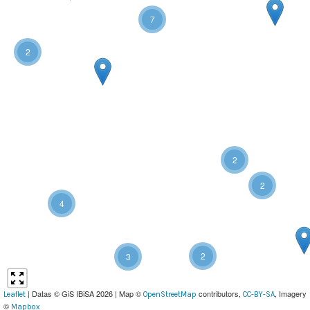
7
2
2
2
4
2
3
| Datas © GiS IBiSA 2026 | Map ©
contributors,
, Imagery
Leaflet
OpenStreetMap
CC-BY-SA
©
Mapbox