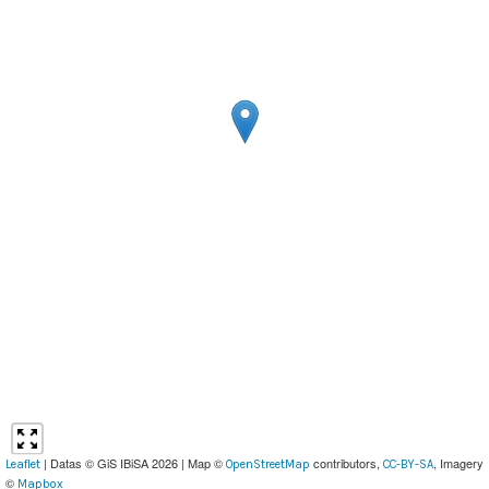
| Datas © GiS IBiSA 2026 | Map ©
contributors,
, Imagery
Leaflet
OpenStreetMap
CC-BY-SA
©
Mapbox