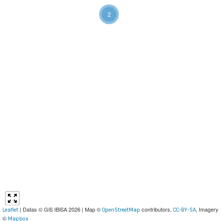
2
| Datas © GiS IBiSA 2026 | Map ©
contributors,
, Imagery
Leaflet
OpenStreetMap
CC-BY-SA
©
Mapbox