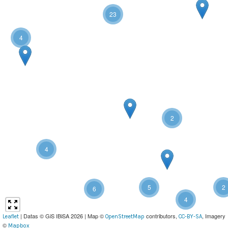
23
4
2
4
5
2
6
4
| Datas © GiS IBiSA 2026 | Map ©
contributors,
, Imagery
Leaflet
OpenStreetMap
CC-BY-SA
©
Mapbox