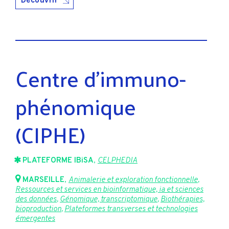
Découvrir
Centre d’immuno-
phénomique
(CIPHE)
PLATEFORME IBiSA
,
CELPHEDIA
MARSEILLE
,
Animalerie et exploration fonctionnelle
,
Ressources et services en bioinformatique, ia et sciences
des données
,
Génomique, transcriptomique
,
Biothérapies,
bioproduction
,
Plateformes transverses et technologies
émergentes