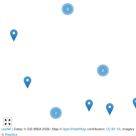
6
2
2
| Datas © GiS IBiSA 2026 | Map ©
contributors,
, Imagery
Leaflet
OpenStreetMap
CC-BY-SA
©
Mapbox