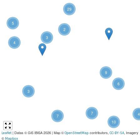
29
5
2
3
4
9
6
3
7
4
7
10
| Datas © GiS IBiSA 2026 | Map ©
contributors,
, Imagery
Leaflet
OpenStreetMap
CC-BY-SA
©
Mapbox