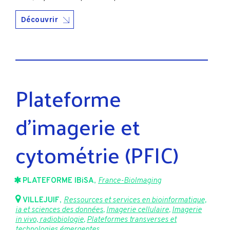
Découvrir
Plateforme
d’imagerie et
cytométrie (PFIC)
PLATEFORME IBiSA
,
France-BioImaging
VILLEJUIF
,
Ressources et services en bioinformatique,
ia et sciences des données
,
Imagerie cellulaire
,
Imagerie
in vivo, radiobiologie
,
Plateformes transverses et
technologies émergentes