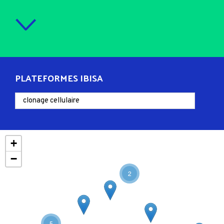
PLATEFORMES IBISA
+
−
2
5