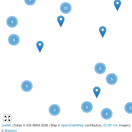
29
4
6
5
5
5
6
3
3
8
| Datas © GiS IBiSA 2026 | Map ©
contributors,
, Imagery
Leaflet
OpenStreetMap
CC-BY-SA
©
Mapbox