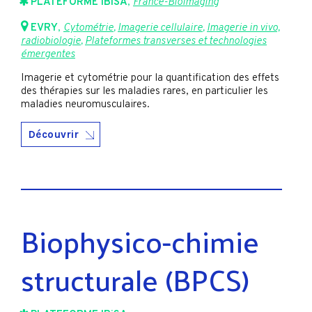
PLATEFORME IBiSA
,
France-BioImaging
EVRY
,
Cytométrie
,
Imagerie cellulaire
,
Imagerie in vivo,
radiobiologie
,
Plateformes transverses et technologies
émergentes
Imagerie et cytométrie pour la quantification des effets
des thérapies sur les maladies rares, en particulier les
maladies neuromusculaires.
Découvrir
Biophysico-chimie
structurale (BPCS)