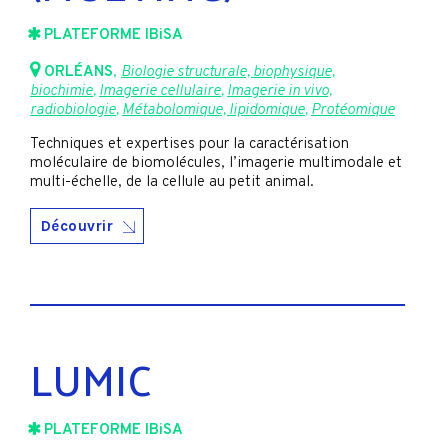
PLATEFORME IBiSA
ORLÉANS
,
Biologie structurale, biophysique,
biochimie
,
Imagerie cellulaire
,
Imagerie in vivo,
radiobiologie
,
Métabolomique, lipidomique
,
Protéomique
Techniques et expertises pour la caractérisation
moléculaire de biomolécules, l’imagerie multimodale et
multi-échelle, de la cellule au petit animal.
Découvrir
LUMIC
PLATEFORME IBiSA