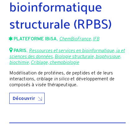
bioinformatique
structurale (RPBS)
PLATEFORME IBiSA
,
ChemBioFrance
,
IFB
PARIS
,
Ressources et services en bioinformatique, ia et
sciences des données
,
Biologie structurale, biophysique,
biochimie
,
Criblage, chemobiologie
Modélisation de protéines, de peptides et de leurs
interactions, criblage
in silico
et développement de
composés à visée thérapeutique.
Découvrir