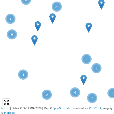
29
4
6
5
5
4
6
3
2
7
| Datas © GiS IBiSA 2026 | Map ©
contributors,
, Imagery
Leaflet
OpenStreetMap
CC-BY-SA
©
Mapbox