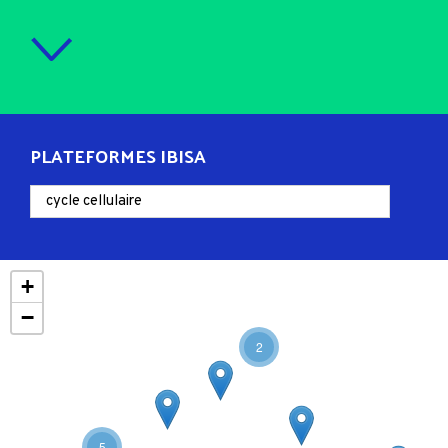
PLATEFORMES IBISA
+
−
2
5