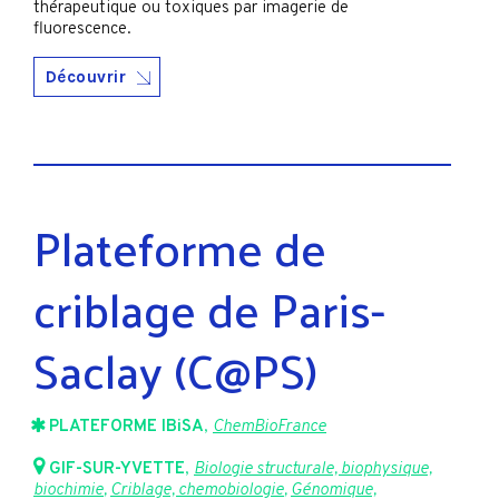
thérapeutique ou toxiques par imagerie de
fluorescence.
Découvrir
Plateforme de
criblage de Paris-
Saclay (C@PS)
PLATEFORME IBiSA
,
ChemBioFrance
GIF-SUR-YVETTE
,
Biologie structurale, biophysique,
biochimie
,
Criblage, chemobiologie
,
Génomique,