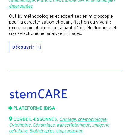
radiobiologie
,
Plateformes transverses et technologies
émergentes
Outils, méthodologies et expertises en microscopie
pour la caractérisation et quantification du vivant :
microscopie photonique, à haut débit, électronique et
cryo-électronique, analyse d'images.
Découvrir
stemCARE
PLATEFORME IBiSA
CORBEIL-ESSONNES
,
Criblage, chemobiologie
,
Cytométrie
,
Génomique, transcriptomique
,
Imagerie
cellulaire
,
Biothérapies, bioproduction