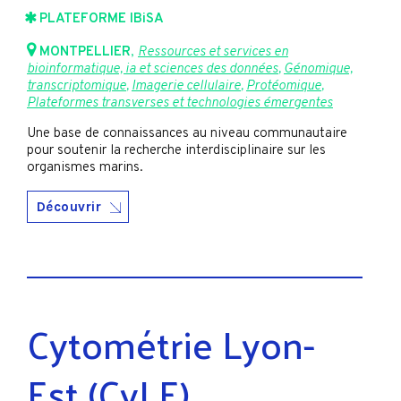
PLATEFORME IBiSA
MONTPELLIER
,
Ressources et services en
bioinformatique, ia et sciences des données
,
Génomique,
transcriptomique
,
Imagerie cellulaire
,
Protéomique
,
Plateformes transverses et technologies émergentes
Une base de connaissances au niveau communautaire
pour soutenir la recherche interdisciplinaire sur les
organismes marins.
Découvrir
Cytométrie Lyon-
Est (CyLE)