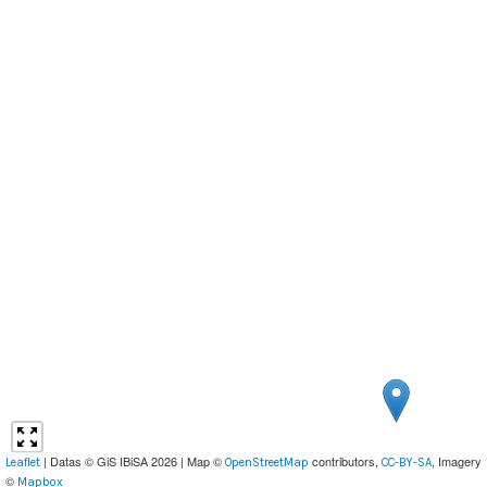
| Datas © GiS IBiSA 2026 | Map ©
contributors,
, Imagery
Leaflet
OpenStreetMap
CC-BY-SA
©
Mapbox