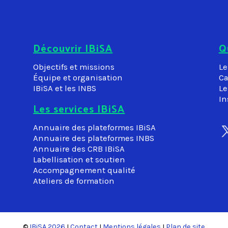
Découvrir IBiSA
Q
Objectifs et missions
Le
Équipe et organisation
Ca
IBiSA et les INBS
Le
In
Les services IBiSA
Annuaire des plateformes IBiSA
Annuaire des plateformes INBS
Annuaire des CRB IBiSA
Labellisation et soutien
Accompagnement qualité
Ateliers de formation
©
IBiSA 2026
I
Contact
I
Mentions légales
I
Plan de site