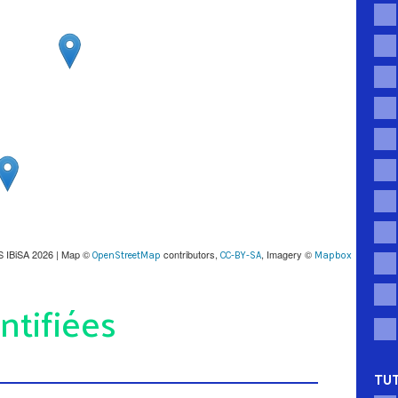
S IBiSA 2026 | Map ©
contributors,
, Imagery ©
OpenStreetMap
CC-BY-SA
Mapbox
ntifiées
TUT