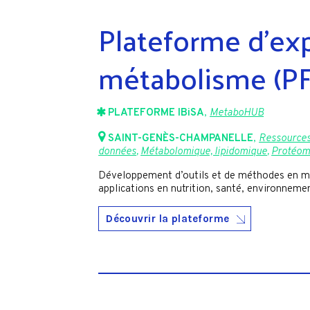
Plateforme d’exp
métabolisme (P
PLATEFORME IBiSA
,
MetaboHUB
SAINT-GENÈS-CHAMPANELLE
,
Ressources 
données
,
Métabolomique, lipidomique
,
Protéom
Développement d’outils et de méthodes en m
applications en nutrition, santé, environnemen
Découvrir la plateforme