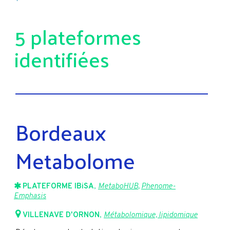
5 plateformes
identifiées
Bordeaux
Metabolome
PLATEFORME IBiSA
,
MetaboHUB
,
Phenome-
Emphasis
VILLENAVE D'ORNON
,
Métabolomique, lipidomique