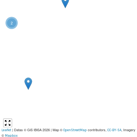
2
| Datas © GiS IBiSA 2026 | Map ©
contributors,
, Imagery
Leaflet
OpenStreetMap
CC-BY-SA
©
Mapbox