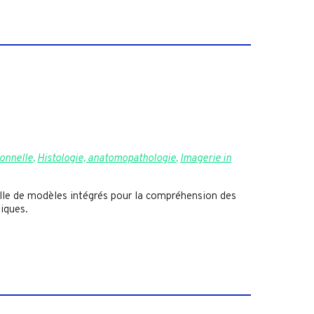
ionnelle
,
Histologie, anatomopathologie
,
Imagerie in
elle de modèles intégrés pour la compréhension des
iques.