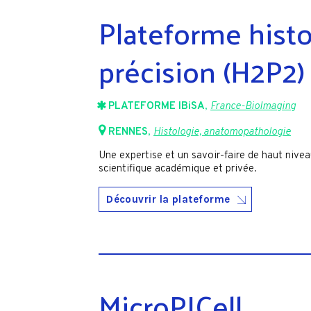
Plateforme hist
précision (H2P2)
PLATEFORME IBiSA
,
France-BioImaging
RENNES
,
Histologie, anatomopathologie
Une expertise et un savoir-faire de haut niv
scientifique académique et privée.
Découvrir la plateforme
MicroPICell