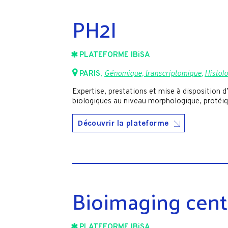
PH2I
PLATEFORME IBiSA
PARIS
,
Génomique, transcriptomique
,
Histol
Expertise, prestations et mise à disposition d
biologiques au niveau morphologique, protéiq
Découvrir la plateforme
Bioimaging cente
PLATEFORME IBiSA