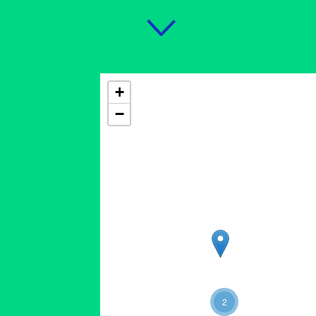
+
−
2