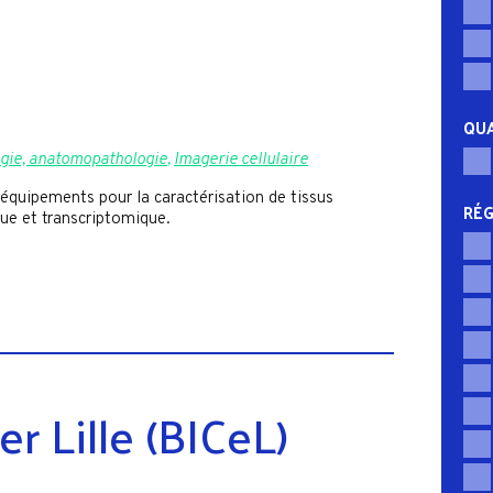
QUA
ogie, anatomopathologie
,
Imagerie cellulaire
’équipements pour la caractérisation de tissus
RÉG
ue et transcriptomique.
r Lille (BICeL)