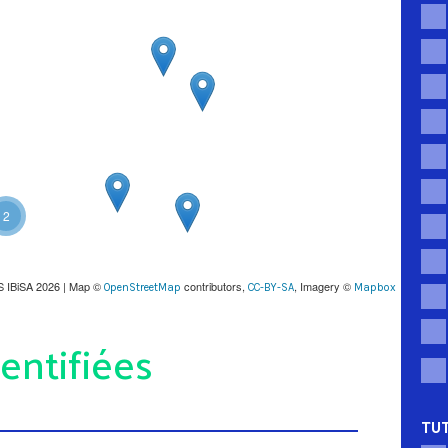
2
S IBiSA 2026 | Map ©
contributors,
, Imagery ©
OpenStreetMap
CC-BY-SA
Mapbox
entifiées
TUT