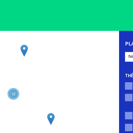
PL
TH
12