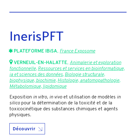
InerisPFT
PLATEFORME IBiSA
,
France Exposome
VERNEUIL-EN-HALATTE
,
Animalerie et exploration
fonctionnelle
,
Ressources et services en bioinformatique,
ia et sciences des données
,
Biologie structurale,
biophysique, biochimie
,
Histologie, anatomopathologie
,
Métabolomique, lipidomique
Exposition
in vitro
,
in vivo
et utilisation de modèles
in
silico
pour la détermination de la toxicité et de la
toxicocinétique des substances chimiques et agents
physiques.
Découvrir