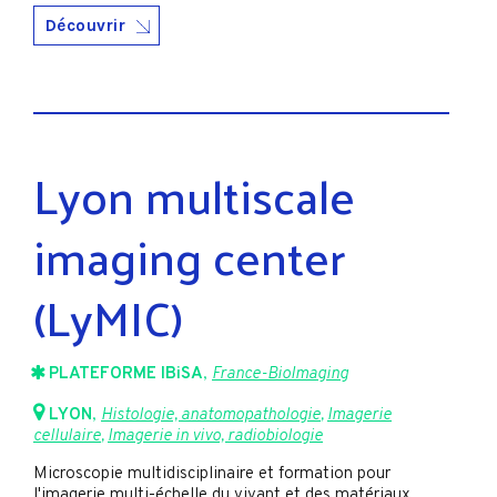
Découvrir
Lyon multiscale
imaging center
(LyMIC)
PLATEFORME IBiSA
,
France-BioImaging
LYON
,
Histologie, anatomopathologie
,
Imagerie
cellulaire
,
Imagerie in vivo, radiobiologie
Microscopie multidisciplinaire et formation pour
l'imagerie multi-échelle du vivant et des matériaux.