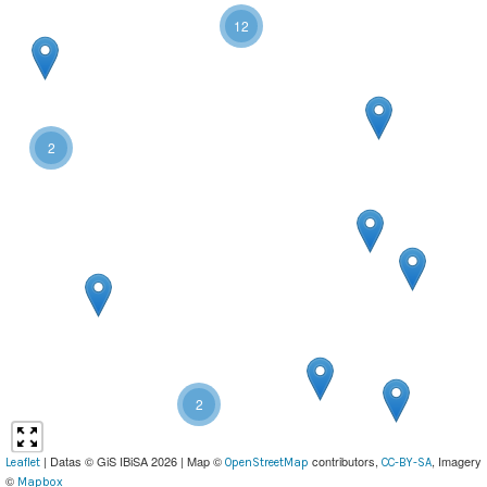
12
2
2
| Datas © GiS IBiSA 2026 | Map ©
contributors,
, Imagery
Leaflet
OpenStreetMap
CC-BY-SA
©
Mapbox