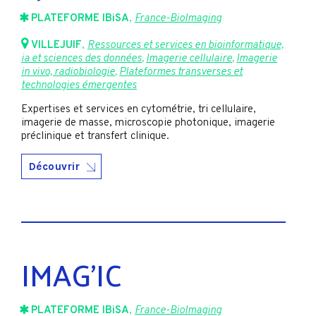
PLATEFORME IBiSA
,
France-BioImaging
VILLEJUIF
,
Ressources et services en bioinformatique,
ia et sciences des données
,
Imagerie cellulaire
,
Imagerie
in vivo, radiobiologie
,
Plateformes transverses et
technologies émergentes
Expertises et services en cytométrie, tri cellulaire,
imagerie de masse, microscopie photonique, imagerie
préclinique et transfert clinique.
Découvrir
IMAG’IC
PLATEFORME IBiSA
,
France-BioImaging