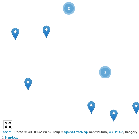
8
3
| Datas © GiS IBiSA 2026 | Map ©
contributors,
, Imagery
Leaflet
OpenStreetMap
CC-BY-SA
©
Mapbox