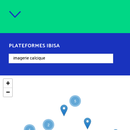
PLATEFORMES IBISA
+
−
5
2
5