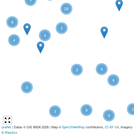
29
8
2
4
4
6
2
6
3
2
8
3
9
| Datas © GiS IBiSA 2026 | Map ©
contributors,
, Imagery
Leaflet
OpenStreetMap
CC-BY-SA
©
Mapbox