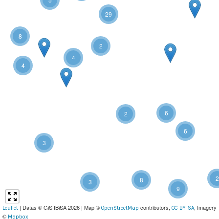
29
8
2
4
4
6
2
6
3
2
8
3
9
| Datas © GiS IBiSA 2026 | Map ©
contributors,
, Imagery
Leaflet
OpenStreetMap
CC-BY-SA
©
Mapbox