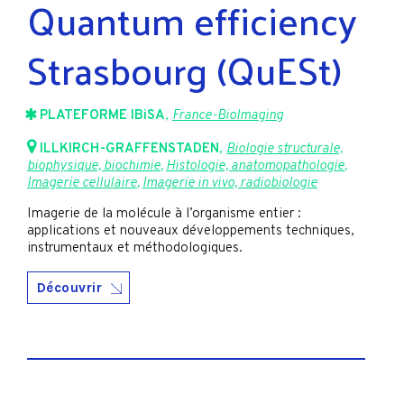
Quantum efficiency
Strasbourg (QuESt)
PLATEFORME IBiSA
,
France-BioImaging
ILLKIRCH-GRAFFENSTADEN
,
Biologie structurale,
biophysique, biochimie
,
Histologie, anatomopathologie
,
Imagerie cellulaire
,
Imagerie in vivo, radiobiologie
Imagerie de la molécule à l’organisme entier :
applications et nouveaux développements techniques,
instrumentaux et méthodologiques.
Découvrir