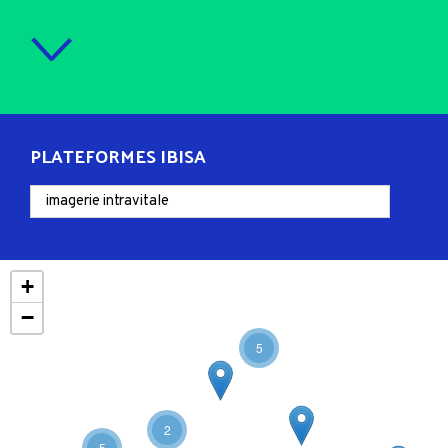
PLATEFORMES IBISA
+
−
5
2
5