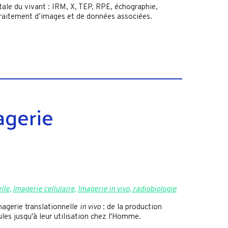
ale du vivant : IRM, X, TEP, RPE, échographie,
traitement d’images et de données associées.
agerie
lle
,
Imagerie cellulaire
,
Imagerie in vivo, radiobiologie
magerie translationnelle
in vivo
: de la production
les jusqu'à leur utilisation chez l'Homme.