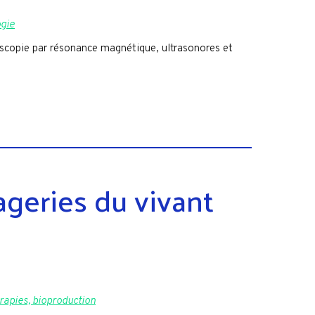
ogie
scopie par résonance magnétique, ultrasonores et
geries du vivant
rapies, bioproduction