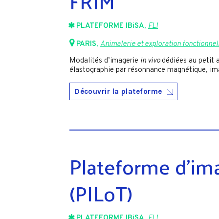
FRIM
PLATEFORME IBiSA
,
FLI
PARIS
,
Animalerie et exploration fonctionnel
Modalités d’imagerie
in vivo
dédiées au petit 
élastographie par résonnance magnétique, ima
Découvrir la plateforme
Plateforme d’im
(PILoT)
PLATEFORME IBiSA
,
FLI