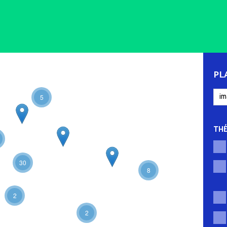
PL
5
TH
30
8
2
2