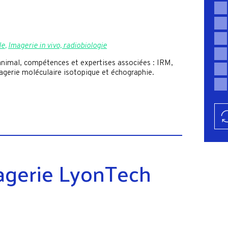
le
,
Imagerie in vivo, radiobiologie
animal, compétences et expertises associées : IRM,
gerie moléculaire isotopique et échographie.
agerie LyonTech