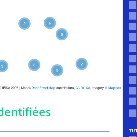
6
2
6
2
8
3
9
S IBiSA 2026 | Map ©
contributors,
, Imagery ©
OpenStreetMap
CC-BY-SA
Mapbox
dentifiées
TUT