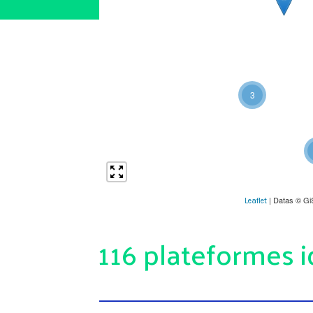
3
| Datas © Gi
Leaflet
116 plateformes i