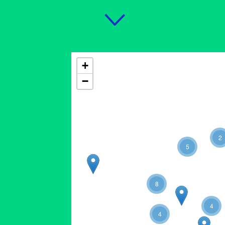
+
−
2
5
8
4
4