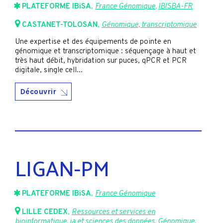
PLATEFORME IBiSA
,
France Génomique
,
IBISBA-FR
CASTANET-TOLOSAN
,
Génomique, transcriptomique
Une expertise et des équipements de pointe en
génomique et transcriptomique : séquençage à haut et
très haut débit, hybridation sur puces, qPCR et PCR
digitale, single cell...
Découvrir
LIGAN-PM
PLATEFORME IBiSA
,
France Génomique
LILLE CEDEX
,
Ressources et services en
bioinformatique, ia et sciences des données
,
Génomique,