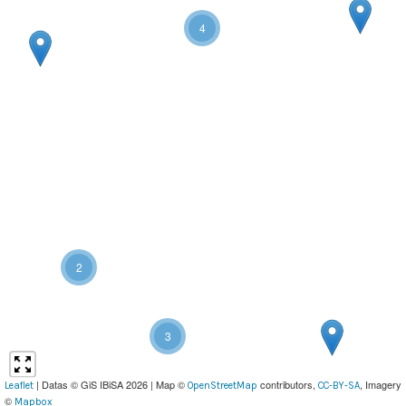
4
2
3
| Datas © GiS IBiSA 2026 | Map ©
contributors,
, Imagery
Leaflet
OpenStreetMap
CC-BY-SA
©
Mapbox