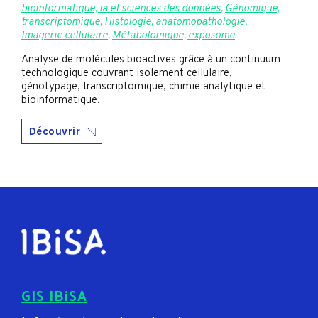
bioinformatique, ia et sciences des données
,
Génomique,
transcriptomique
,
Histologie, anatomopathologie
,
Imagerie cellulaire
,
Métabolomique, exposome
Analyse de molécules bioactives grâce à un continuum
technologique couvrant isolement cellulaire,
génotypage, transcriptomique, chimie analytique et
bioinformatique.
Découvrir
GIS IBiSA