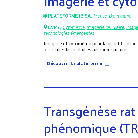
Imagerie et cyto
PLATEFORME IBiSA
,
France-BioImaging
EVRY
,
Cytométrie
,
Imagerie cellulaire
,
Imager
technologies émergentes
Imagerie et cytométrie pour la quantification 
particulier les maladies neuromusculaires.
Découvrir la plateforme
Transgénèse rat
phénomique (TR