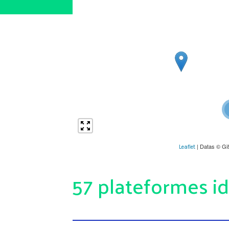
| Datas © Gi
Leaflet
57 plateformes id