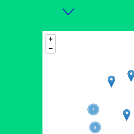
+
−
3
5