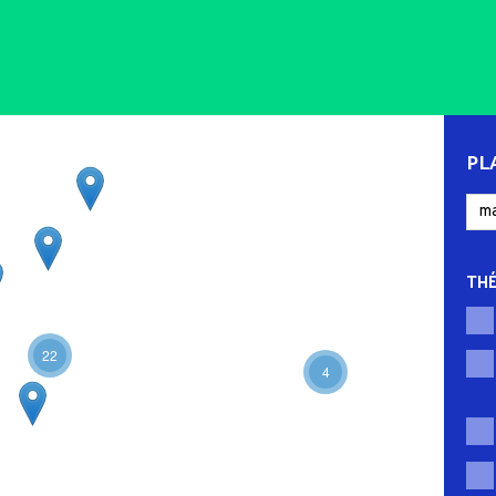
PL
TH
22
4