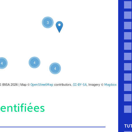
3
4
4
4
S IBiSA 2026 | Map ©
contributors,
, Imagery ©
OpenStreetMap
CC-BY-SA
Mapbox
entifiées
TUT