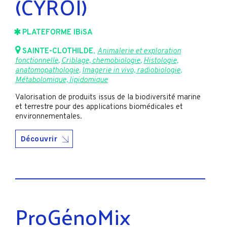
(CYROI)
PLATEFORME IBiSA
SAINTE-CLOTHILDE
,
Animalerie et exploration
fonctionnelle
,
Criblage, chemobiologie
,
Histologie,
anatomopathologie
,
Imagerie in vivo, radiobiologie
,
Métabolomique, lipidomique
Valorisation de produits issus de la biodiversité marine
et terrestre pour des applications biomédicales et
environnementales.
Découvrir
ProGénoMix