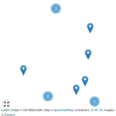
3
2
4
| Datas © GiS IBiSA 2026 | Map ©
contributors,
, Imagery
Leaflet
OpenStreetMap
CC-BY-SA
©
Mapbox