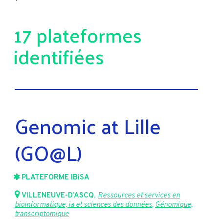
17 plateformes
identifiées
Genomic at Lille
(GO@L)
PLATEFORME IBiSA
VILLENEUVE-D’ASCQ
,
Ressources et services en
bioinformatique, ia et sciences des données
,
Génomique,
transcriptomique