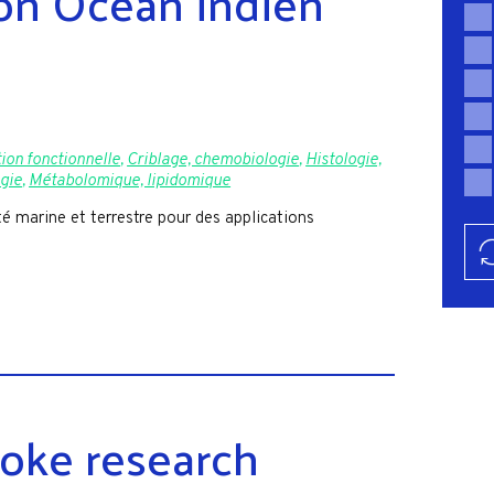
on Océan indien
ion fonctionnelle
,
Criblage, chemobiologie
,
Histologie,
ogie
,
Métabolomique, lipidomique
té marine et terrestre pour des applications
roke research