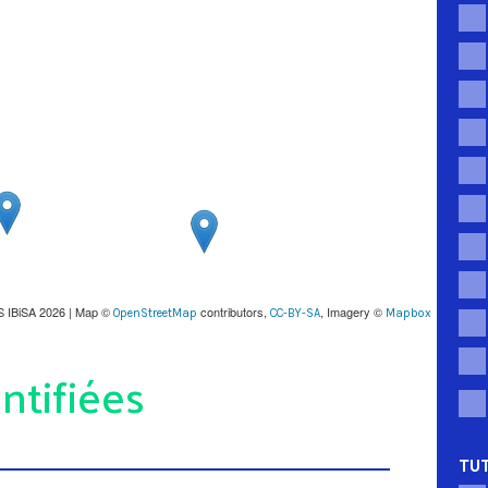
S IBiSA 2026 | Map ©
contributors,
, Imagery ©
OpenStreetMap
CC-BY-SA
Mapbox
ntifiées
TUT