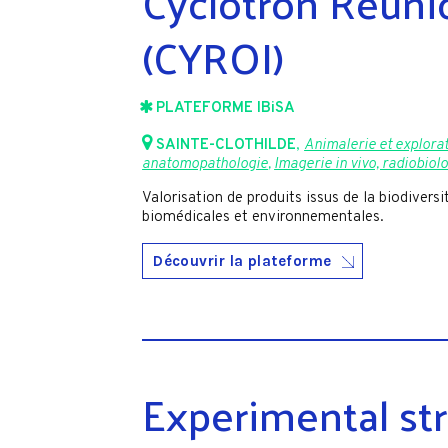
Cyclotron Réuni
(CYROI)
PLATEFORME IBiSA
SAINTE-CLOTHILDE
,
Animalerie et explorat
anatomopathologie
,
Imagerie in vivo, radiobiol
Valorisation de produits issus de la biodiversi
biomédicales et environnementales.
Découvrir la plateforme
Experimental st