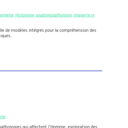
ionnelle
,
Histologie, anatomopathologie
,
Imagerie in
elle de modèles intégrés pour la compréhension des
iques.
lle
pathologies qui affectent l’Homme, exploration des