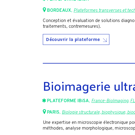
BORDEAUX
,
Plateformes transverses et te
Conception et évaluation de solutions diagno
traitements, contremesures).
Découvrir la plateforme
Bioimagerie ultr
PLATEFORME IBiSA
,
France-BioImaging
,
FL
PARIS
,
Biologie structurale, biophysique, bio
Une expertise en microscopie électronique pour
méthodes, analyse morphologique, microscop