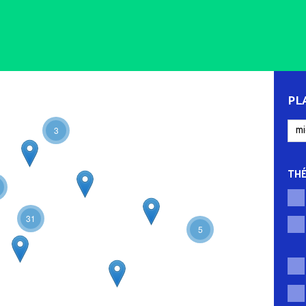
PL
3
TH
31
5