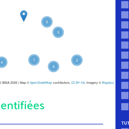
5
3
7
2
4
9
S IBiSA 2026 | Map ©
contributors,
, Imagery ©
OpenStreetMap
CC-BY-SA
Mapbox
entifiées
TUT