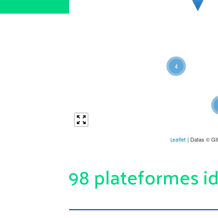
4
| Datas © Gi
Leaflet
98 plateformes id