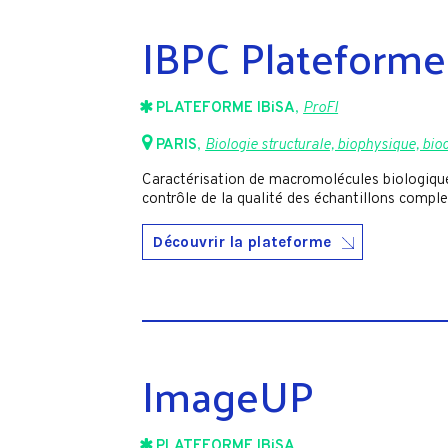
IBPC Plateforme
PLATEFORME IBiSA
,
ProFI
PARIS
,
Biologie structurale, biophysique, bio
Caractérisation de macromolécules biologiques
contrôle de la qualité des échantillons complex
Découvrir la plateforme
ImageUP
PLATEFORME IBiSA