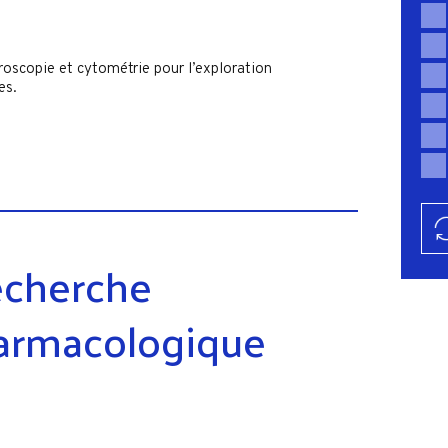
roscopie et cytométrie pour l’exploration
es.
echerche
armacologique