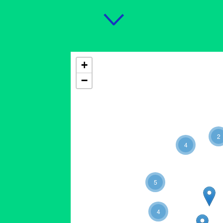
+
−
2
4
5
4