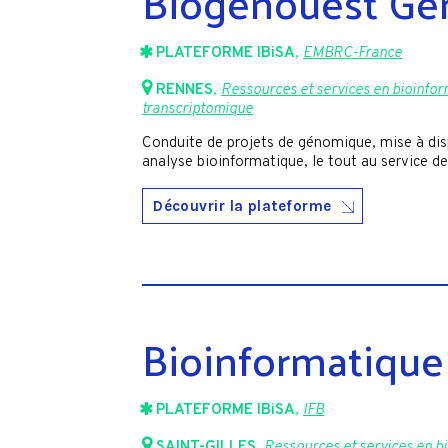
Biogenouest G
PLATEFORME IBiSA
,
EMBRC-France
RENNES
,
Ressources et services en bioinfor
transcriptomique
Conduite de projets de génomique, mise à disp
analyse bioinformatique, le tout au service 
Découvrir la plateforme
Bioinformatique
PLATEFORME IBiSA
,
IFB
SAINT-GILLES
,
Ressources et services en bi