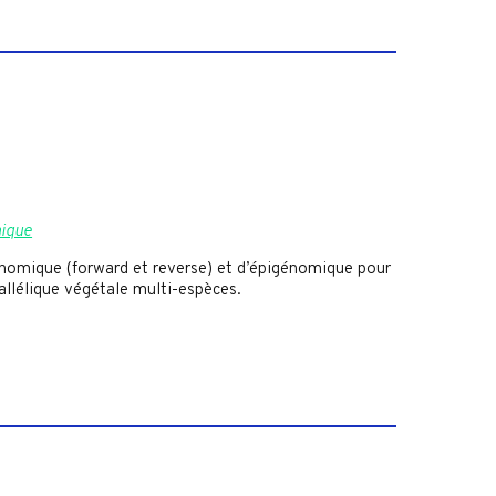
mique
nomique (forward et reverse) et d’épigénomique pour
é allélique végétale multi-espèces.