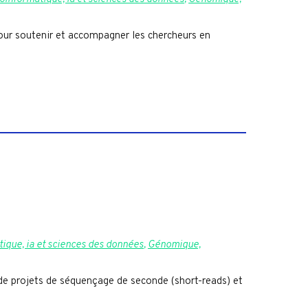
our soutenir et accompagner les chercheurs en
ique, ia et sciences des données
,
Génomique,
e projets de séquençage de seconde (short-reads) et