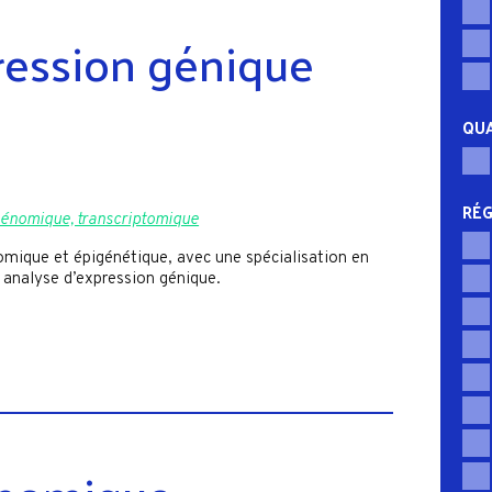
ression génique
QUA
RÉG
énomique, transcriptomique
omique et épigénétique, avec une spécialisation en
analyse d’expression génique.