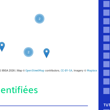
2
2
S IBiSA 2026 | Map ©
contributors,
, Imagery ©
OpenStreetMap
CC-BY-SA
Mapbox
entifiées
TUT