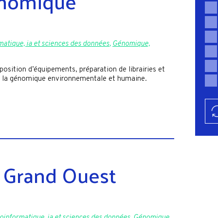
énomique
matique, ia et sciences des données
,
Génomique,
osition d’équipements, préparation de librairies et
de la génomique environnementale et humaine.
 Grand Ouest
oinformatique, ia et sciences des données
,
Génomique,