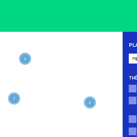
PL
2
TH
7
2