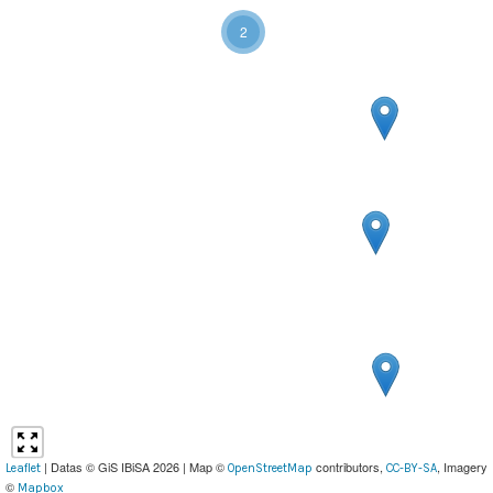
2
| Datas © GiS IBiSA 2026 | Map ©
contributors,
, Imagery
Leaflet
OpenStreetMap
CC-BY-SA
©
Mapbox