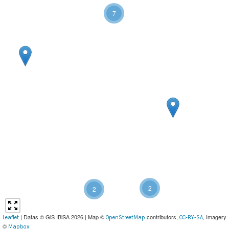
7
2
2
| Datas © GiS IBiSA 2026 | Map ©
contributors,
, Imagery
Leaflet
OpenStreetMap
CC-BY-SA
©
Mapbox