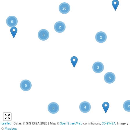
26
6
2
3
2
2
5
5
2
4
5
| Datas © GiS IBiSA 2026 | Map ©
contributors,
, Imagery
Leaflet
OpenStreetMap
CC-BY-SA
©
Mapbox