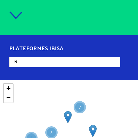
PLATEFORMES IBISA
+
−
7
3
7