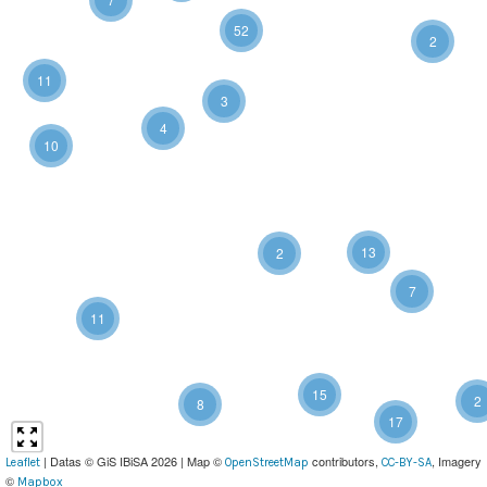
52
2
11
3
4
10
13
2
7
11
15
2
8
17
| Datas © GiS IBiSA 2026 | Map ©
contributors,
, Imagery
Leaflet
OpenStreetMap
CC-BY-SA
©
Mapbox