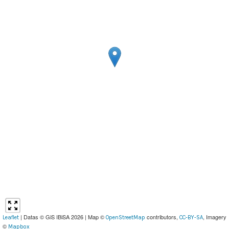
| Datas © GiS IBiSA 2026 | Map ©
contributors,
, Imagery
Leaflet
OpenStreetMap
CC-BY-SA
©
Mapbox