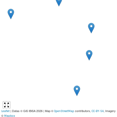
| Datas © GiS IBiSA 2026 | Map ©
contributors,
, Imagery
Leaflet
OpenStreetMap
CC-BY-SA
©
Mapbox